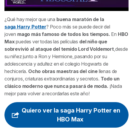
¿Qué hay mejor que una
buena maratón de la
saga
Harry Potter
? Poco más se puede decir del
joven
mago más famoso de todos los tiempos.
En
HBO
Max
puedes ver todas las películas
de
l niño que
sobrevivió al ataque del temido Lord Voldemort
,desde
su niñez junto a Ron y Hermione, pasando por su
adolescencia y adultez en el colegio Hogwarts de
hechicería.
Ocho obras maestras del cine
llenas de
conjuros, criaturas extraordinarias y secretos.
Todo un
clásico moderno que nunca pasará de moda.
¡Nada
mejor para volver a recordarlas este año!
Quiero ver la saga Harry Potter en
HBO Max