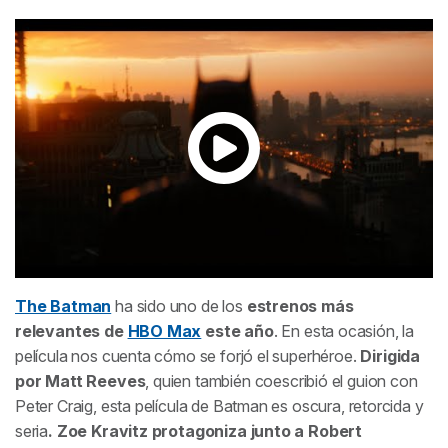
2. Animales fantásticos: Los secretos de
Dumbledore (2022)
3. El método Williams (2021)
4. Reminiscencia (2021)
5. Dune (2021)
6. Unpregnant (2020)
7. Puñales por la espalda (2019)
The Batman
ha sido uno de los
estrenos más
8. Cry Macho (2021)
relevantes de
HBO Max
este año
. En esta ocasión, la
película nos cuenta cómo se forjó el superhéroe.
Dirigida
9. Harry Potter (2001-2011)
por Matt Reeves
, quien también coescribió el guion con
Peter Craig, esta película de Batman es oscura, retorcida y
10. Matrix Resurrections (2021)
seria
. Zoe Kravitz protagoniza junto a Robert