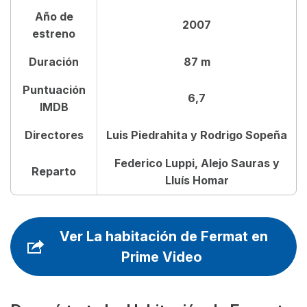
Reparto de La Habitación de Fermat
Año de
2007
estreno
Opiniones sobre La Habitación de Fermat
Duración
87 m
Puntuación
6,7
IMDB
Directores
Luis Piedrahita y Rodrigo Sopeña
Federico Luppi, Alejo Sauras y
Reparto
Lluís Homar
Ver La habitación de Fermat en
Prime Video