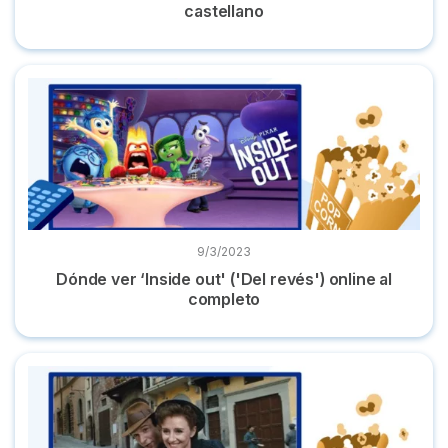
castellano
Dónde ver ‘Inside out' ('Del revés') online al completo
9/3/2023
Dónde ver ‘Inside out' ('Del revés') online al
completo
Dónde ver ‘La vida es bella’ online película en streaming