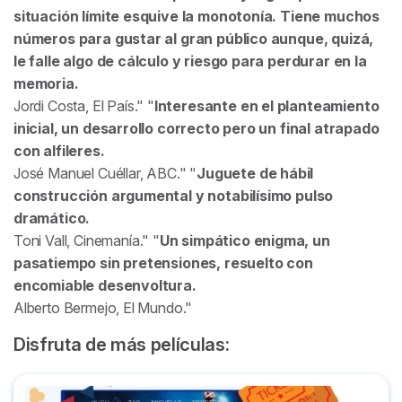
situación límite esquive la monotonía. Tiene muchos
números para gustar al gran público aunque, quizá,
le falle algo de cálculo y riesgo para perdurar en la
memoria.
Jordi Costa,
El País
.
Interesante en el planteamiento
inicial, un desarrollo correcto pero un final atrapado
con alfileres.
José Manuel Cuéllar,
ABC
.
Juguete de hábil
construcción argumental y notabilísimo pulso
dramático.
Toni Vall,
Cinemanía
.
Un simpático enigma, un
pasatiempo sin pretensiones, resuelto con
encomiable desenvoltura.
Alberto Bermejo,
El Mundo
.
Disfruta de más películas:
Dónde ver 'El Gran Showman' completa en plataformas onl