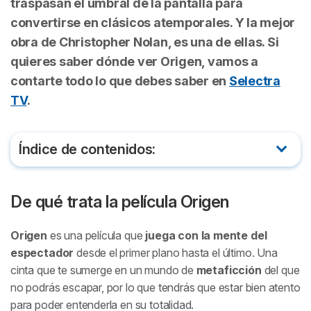
traspasan el umbral de la pantalla para
convertirse en clásicos atemporales. Y la mejor
obra de Christopher Nolan, es una de ellas. Si
quieres saber dónde ver
Origen
, vamos a
contarte todo lo que debes saber en
Selectra
TV
.
Índice de contenidos:
De qué trata la película Origen
De qué trata la película
Origen
Tráiler de Origen
Origen
es una película que
juega con la mente del
Dónde ver Origen online y en castellano
espectador
desde el primer plano hasta el último. Una
cinta que te sumerge en un mundo de
metaficción
del que
Reparto de Origen
no podrás escapar, por lo que tendrás que estar bien atento
para poder entenderla en su totalidad.