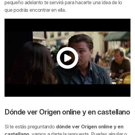
pequeño adelanto te servirá para hacerte una idea de lo
que podrás encontrar en ella.
Dónde ver
Origen
online y en castellano
Si te estás preguntando
dónde ver Origen online y en
castellano
, vamos a darte la respuesta. Puedes alquilar o