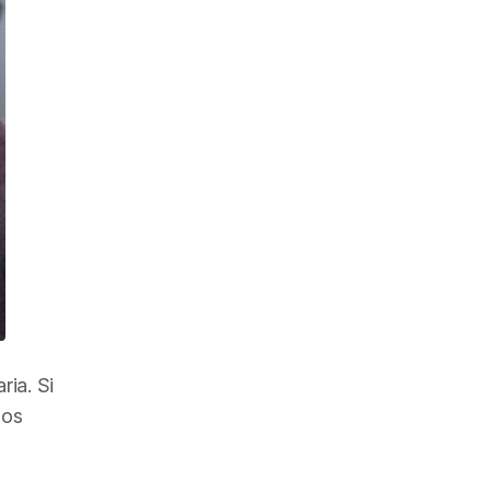
ria. Si
los