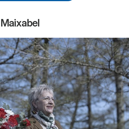
a
Maixabel