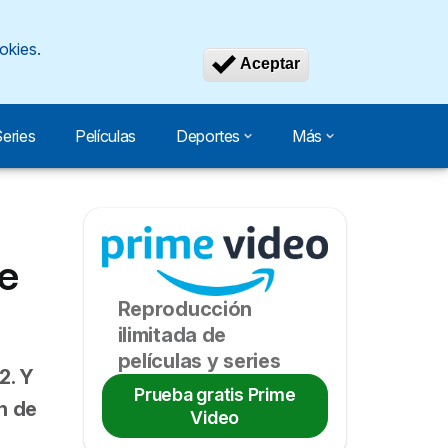
okies.
Revocar consen
Aceptar
eries
Películas
Deportes
Más
ne
Reproducción
ilimitada de
películas y series
2. Y
Prueba gratis Prime
n de
Video