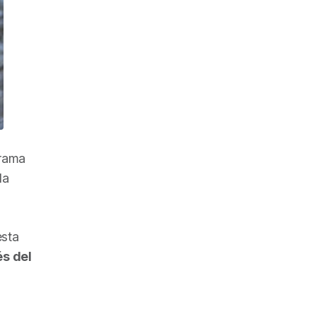
trama
la
esta
s del