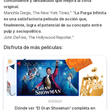
contundente y desaliñado que mejora la cinta
original.
Manohla Dargis,
The New York Times
.
La Purga Infinita
es una satisfactoria película de acción que,
finalmente, logra el potencial de su concepto entre
pulp y sociopolítico.
John DeFore,
The Hollywood Reporter
.
Disfruta de más películas:
Dónde ver 'El Gran Showman' completa en plataformas onl
9/3/2023
Dónde ver 'El Gran Showman' completa en