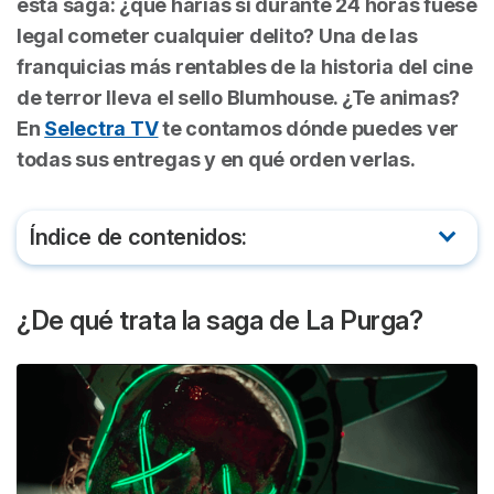
esta saga: ¿qué harías si durante 24 horas fuese
legal cometer cualquier delito? Una de las
franquicias más rentables de la historia del cine
de terror lleva el sello Blumhouse. ¿Te animas?
En
Selectra TV
te contamos dónde puedes ver
todas sus entregas y en qué orden verlas.
Índice de contenidos:
¿De qué trata la saga de La Purga?
¿De qué trata la saga de La Purga?
Orden de las películas de La Purga
¿Dónde ver las películas de La Purga?
Reparto de la saga La Purga