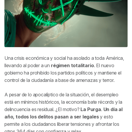
Crítica de la saga La Purga
Una crisis económica y social ha asolado a toda América,
llevando al poder a un
régimen totalitario
. El nuevo
gobierno ha prohibido los partidos políticos y mantiene el
control de la ciudadanía a base de amenazas y terror.
A pesar de lo apocalíptico de la situación, el desempleo
está en mínimos históricos, la economía bate récords y la
delincuencia es residual. ¿El motivo?
La Purga
.
Un día al
año, todos los delitos pasan a ser legales
y esto
permite a los ciudadanos liberar tensiones y afrontar los
otros 364 días con confianza y relax.