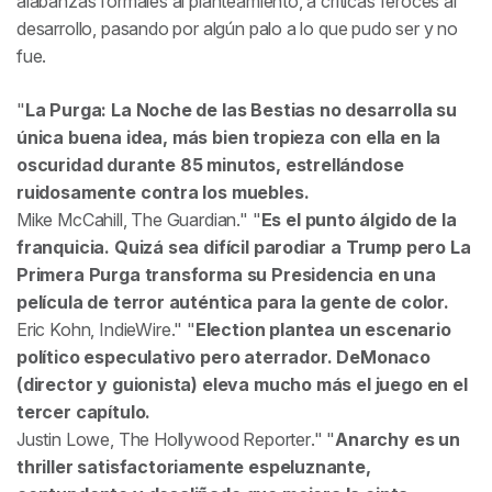
alabanzas formales al planteamiento, a críticas feroces al
desarrollo, pasando por algún palo a lo que pudo ser y no
fue.
La Purga: La Noche de las Bestias no desarrolla su
única buena idea, más bien tropieza con ella en la
oscuridad durante 85 minutos, estrellándose
ruidosamente contra los muebles.
Mike McCahill,
The Guardian
.
Es el punto álgido de la
franquicia. Quizá sea difícil parodiar a Trump pero La
Primera Purga transforma su Presidencia en una
película de terror auténtica para la gente de color.
Eric Kohn,
IndieWire
.
Election plantea un escenario
político especulativo pero aterrador. DeMonaco
(director y guionista) eleva mucho más el juego en el
tercer capítulo.
Justin Lowe,
The Hollywood Reporter
.
Anarchy es un
thriller satisfactoriamente espeluznante,