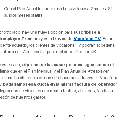
Con el Plan Anual te ahorrarás el equivalente a 2 meses. Sí,
sí, ¡dos meses gratis!
r otro lado, hay una nueva opción para
suscribirse a
tresplayer Premium
y es
a través de
Vodafone TV
. En un
ciente acuerdo, los clientes de Vodafone TV podrán acceder a l
ataforma de Atresmedia, gracias al decodificador 4K.
n este caso,
el precio de las suscripciones sigue siendo el
ismo
que en el Plan Mensual y el Plan Anual de Atresplayer
emium. La diferencia es que si lo hacemos a través de Vodafon
V,
pagaríamos esa cuota en la misma factura del operado
tegrar dos servicios en una misma factura, al menos, facilita la
stión de nuestros gastos.