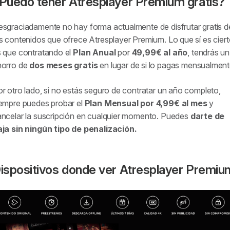
Puedo tener Atresplayer Premium gratis?
sgraciadamente no hay forma actualmente de disfrutar gratis d
s contenidos que ofrece Atresplayer Premium. Lo que sí es cier
 que contratando el
Plan Anual
por
49,99€ al año
, tendrás un
horro de
dos meses gratis
en lugar de si lo pagas mensualment
r otro lado, si no estás seguro de contratar un año completo,
empre puedes probar el
Plan Mensual por 4,99€ al mes
y
ncelar la suscripción en cualquier momento. Puedes
darte de
aja sin ningún tipo de penalización.
ispositivos donde ver Atresplayer Premiu