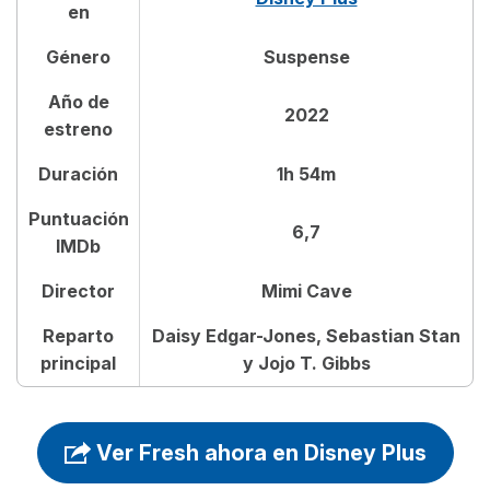
Dónde ver la película Fresh
en
Género
Suspense
Reparto de la película Fresh
Año de
2022
Crítica de la película Fresh
estreno
Duración
1h 54m
Puntuación
6,7
IMDb
Director
Mimi Cave
Reparto
Daisy Edgar-Jones, Sebastian Stan
principal
y Jojo T. Gibbs
Ver Fresh ahora en Disney Plus