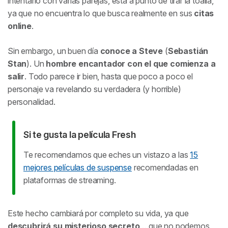
intentarlo con varias parejas, está a punto de tirar la toalla,
ya que no encuentra lo que busca realmente en sus
citas
online
.
Sin embargo, un buen día
conoce a Steve
(
Sebastián
Stan
). Un
hombre encantador con el que comienza a
salir
. Todo parece ir bien, hasta que poco a poco el
personaje va revelando su verdadera (y horrible)
personalidad.
Si te gusta la película Fresh
Te recomendamos que eches un vistazo a las
15
mejores películas de suspense
recomendadas en
plataformas de streaming.
Este hecho cambiará por completo su vida, ya que
descubrirá su misterioso secreto
… que no podemos