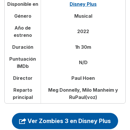
Disponible en
Disney Plus
Dónde ver Zombies 3
Género
Musical
Reparto de Zombies 3
Año de
2022
estreno
Crítica de la película Zombies 3
Duración
1h 30m
Preguntas frecuentes sobre Zombies 3
Puntuación
N/D
IMDb
Director
Paul Hoen
Reparto
Meg Donnelly, Milo Manheim y
principal
RuPaul(voz)
Ver Zombies 3 en Disney Plus