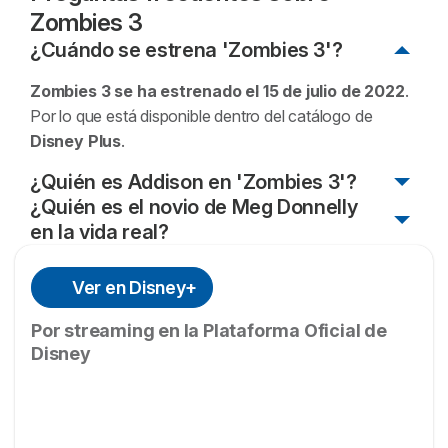
Zombies 3
¿Cuándo se estrena 'Zombies 3'?
Zombies 3
se ha estrenado el 15 de julio de 2022
.
Por lo que está disponible dentro del catálogo de
Disney Plus
.
¿Quién es Addison en 'Zombies 3'?
¿Quién es el novio de Meg Donnelly
Addison
es la protagonista femenina principal de
en la vida real?
la película
Zombies 3
. El papel está interpretado por
la actriz
Noah Zulfikar es el novio de Meg Donnelly desde
Meg Donnelly
, que ejerce como miembro del
Ver en Disney+
equipo de animadoras de Seabrook. Una chica que
el año 2021.
Noah también es actor, lo que les ha
tiene un interés romántico por el protagonista zombie,
llevado a mantener una bonita historia de amor que
Por streaming en la Plataforma Oficial de
Zed.
comparte en sus redes sociales.
Disney