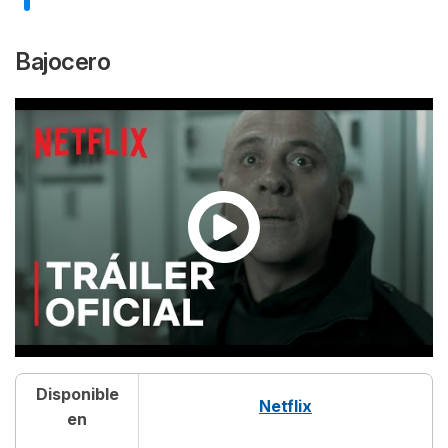
ARGO
Bajocero
SEVEN (SE7EN)
Contratiempo
Los Odiosos Ocho
Eyes Wide Shut
Hater
In Time
Tiburón
Disponible
Netflix
Plan Oculto
en