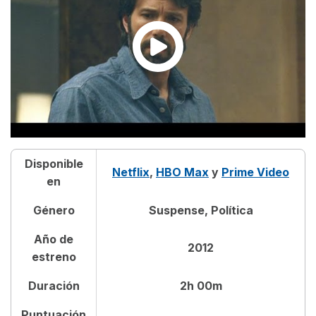
Disponible
Netflix
,
HBO Max
y
Prime Video
en
Género
Suspense, Política
Año de
2012
estreno
Duración
2h 00m
Puntuación