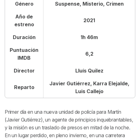
Género
Suspense, Misterio, Crimen
Match Point
Año de
2021
Magnolia
estreno
Los Archivos del Pentágono
Duración
1h 46m
Puntuación
6,2
IMDB
Director
Lluís Quilez
Javier Gutiérrez, Karra Elejalde,
Reparto
Luis Callejo
Primer día en una nueva unidad de policía para Martín
(Javier Gutiérrez), un agente de principios inquebrantables,
y la misión es un traslado de presos en mitad de la noche.
En un lugar perdido, en pleno invierno, en una carretera