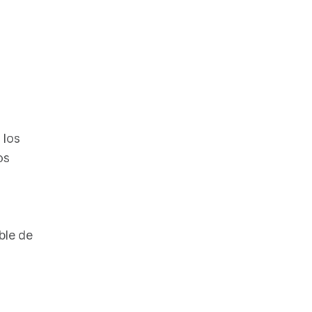
 los
os
,
oble de