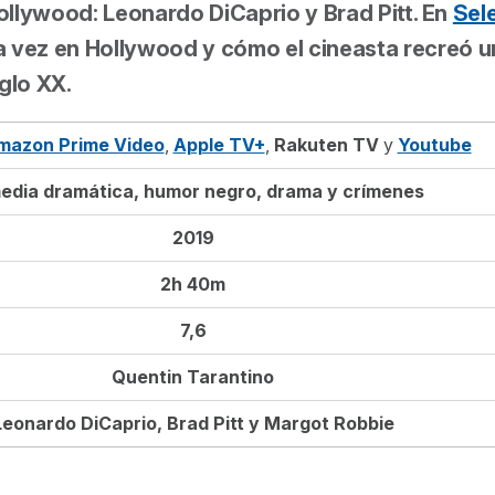
llywood: Leonardo DiCaprio y Brad Pitt. En
Sel
a vez en Hollywood
y cómo el cineasta recreó u
glo XX.
mazon Prime Video
,
Apple TV+
,
Rakuten TV
y
Youtube
dia dramática, humor negro, drama y crímenes
2019
2h 40m
7,6
Quentin Tarantino
Leonardo DiCaprio, Brad Pitt y Margot Robbie