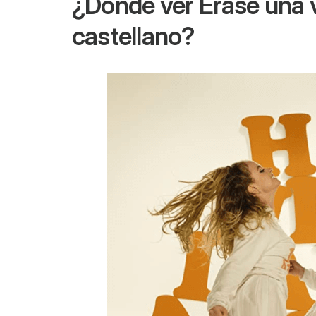
¿Dónde ver
Érase una 
castellano?