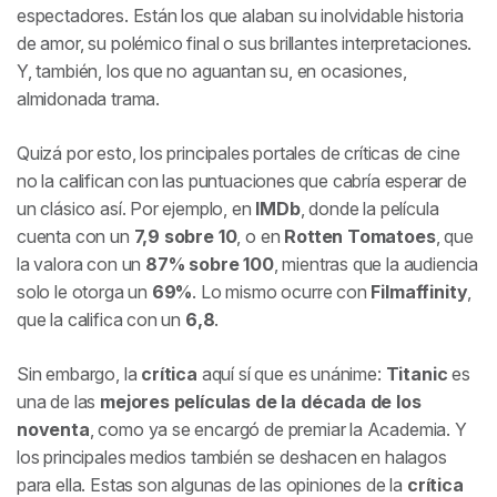
espectadores. Están los que alaban su inolvidable historia
de amor, su polémico final o sus brillantes interpretaciones.
Y, también, los que no aguantan su, en ocasiones,
almidonada
trama.
Quizá por esto, los principales portales de críticas de cine
no la califican con las puntuaciones que cabría esperar de
un clásico así. Por ejemplo, en
IMDb
, donde la película
cuenta con un
7,9 sobre 10
, o en
Rotten Tomatoes
, que
la valora con un
87% sobre 100
, mientras que la audiencia
solo le otorga un
69%
. Lo mismo ocurre con
Filmaffinity
,
que la califica con un
6,8
.
Sin embargo, la
crítica
aquí sí que es unánime:
Titanic
es
una de las
mejores películas de la década de los
noventa
, como ya se encargó de premiar la Academia. Y
los principales medios también se deshacen en halagos
para ella. Estas son algunas de las opiniones de la
crítica