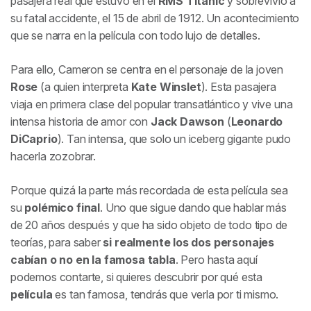
pasajera real que estuvo en el
RMS
Titanic
y sobrevivió a
su fatal accidente, el 15 de abril de 1912. Un acontecimiento
que se narra en la película con todo lujo de detalles.
Para ello, Cameron se centra en el personaje de la joven
Rose
(a quien interpreta
Kate Winslet
). Esta pasajera
viaja en primera clase del popular transatlántico y vive una
intensa historia de amor con
Jack Dawson
(
Leonardo
DiCaprio
). Tan intensa, que solo un iceberg gigante pudo
hacerla zozobrar.
Porque quizá la parte más recordada de esta película sea
su
polémico final
. Uno que sigue dando que hablar más
de 20 años después y que ha sido objeto de todo tipo de
teorías, para saber
si realmente los dos personajes
cabían o no en la famosa tabla
. Pero hasta aquí
podemos contarte, si quieres descubrir por qué esta
película
es tan famosa, tendrás que verla por ti mismo.