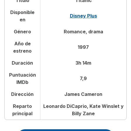
Título
Titanic
Tráiler de Titanic
Disponible
Disney Plus
Dónde ver Titanic
en
Género
Romance, drama
Reparto de Titanic
Año de
1997
Leonardo DiCaprio en Titanic
estreno
Crítica de Titanic
Duración
3h 14m
Puntuación
Preguntas frecuentes sobre Titanic
7,9
IMDb
Dirección
James Cameron
Reparto
Leonardo DiCaprio, Kate Winslet y
principal
Billy Zane