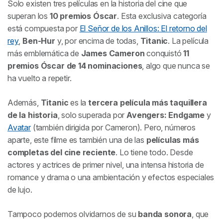
Solo existen tres películas en la historia del cine que
superan los
10 premios Óscar
. Esta exclusiva categoría
está compuesta por
El Señor de los Anillos: El retorno del
rey
,
Ben-Hur
y, por encima de todas,
Titanic
. La película
más emblemática de
James Cameron
conquistó
11
premios Óscar de 14 nominaciones
, algo que nunca se
ha vuelto a repetir.
Además,
Titanic
es la
tercera película más taquillera
de la historia
, solo superada por
Avengers: Endgame
y
Avatar
(también dirigida por Cameron). Pero, números
aparte, este filme es también una de las
películas más
completas del cine reciente
. Lo tiene todo. Desde
actores y actrices de primer nivel, una intensa historia de
romance y drama o una ambientación y efectos especiales
de lujo.
Tampoco podemos olvidarnos de su
banda sonora
, que