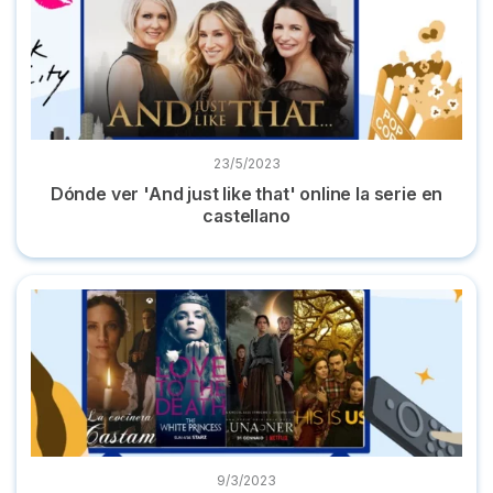
23/5/2023
Dónde ver 'And just like that' online la serie en
castellano
10 Series parecidas a 'Oulander' y dónde verlas online
9/3/2023