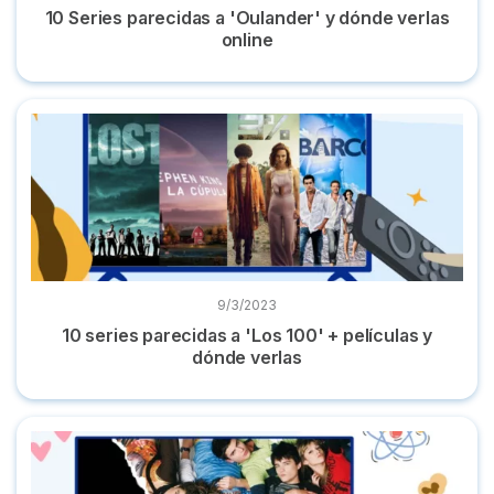
10 Series parecidas a 'Oulander' y dónde verlas
online
10 series parecidas a 'Los 100' + películas y dónde verlas
9/3/2023
10 series parecidas a 'Los 100' + películas y
dónde verlas
Dónde ver 'Física o Química': todas sus temporadas online