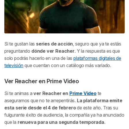
Si te gustan las
series de acción
, seguro que ya te estás
preguntando
dónde ver
Reacher
. Y la respuesta es que
solo podrás hacerlo en una de las
plataformas digitales de
televisión
que cuentan con un catálogo más variado.
Ver
Reacher
en Prime Video
Si te animas a
ver
Reacher
en
Prime Video
te
aseguramos que no te arrepentirás.
La plataforma emite
esta serie desde el 4 de febrero
de este año. Tras su
fulgurante éxito de audiencia, la compañía ya ha anunciado
que la
renueva para una segunda temporada
.