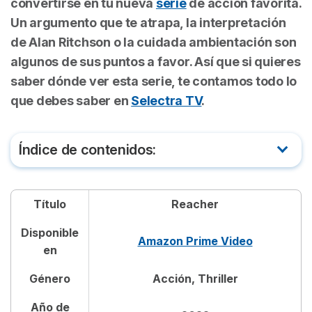
convertirse en tu nueva
serie
de acción favorita.
Un argumento que te atrapa, la interpretación
de Alan Ritchson o la cuidada ambientación son
algunos de sus puntos a favor. Así que si quieres
saber dónde ver esta serie, te contamos todo lo
que debes saber en
Selectra TV
.
Índice de contenidos:
De qué trata la serie Reacher
Título
Reacher
Tráiler de Reacher
Disponible
Amazon Prime Video
Dónde ver Reacher
en
Género
Acción, Thriller
Reparto de Reacher
Año de