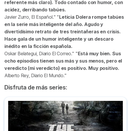
referente más claro). Todo contado con humor, con
acidez, derribando tabúes.
Javier Zurro,
El Español
.
Leticia Dolera rompe tabúes
en la serie más inteligente del año. Agudo y
divertidísimo retrato de tres treintañeras en crisis.
Hace gala de un humor inteligente y un descaro
inédito en la ficción española.
Oskar Belategui,
Diario El Correo
.
Está muy bien. Sus
ocho episodios tienen sus más y sus menos, pero el
veredicto (mi veredicto) es positivo. Muy positivo.
Alberto Rey,
Diario El Mundo
.
Disfruta de más series:
The Last of Us: la serie - Resumen, críticas, trailers y curios