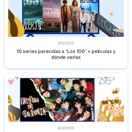
9/3/2023
10 series parecidas a 'Los 100' + películas y
dónde verlas
Dónde ver 'Física o Química': todas sus temporadas online
8/3/2023