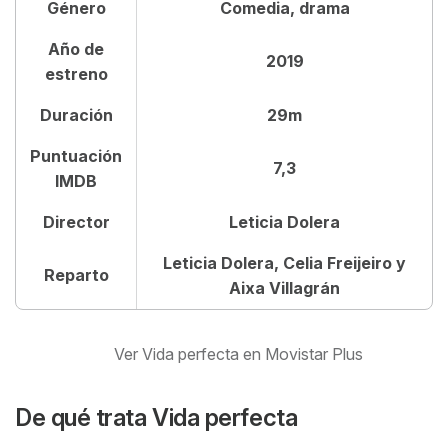
Género
Comedia, drama
Reparto de la serie Vida Perfecta
Año de
2019
Leticia Dolera en Vida Perfecta
estreno
Crítica de la serie Vida Perfecta
Duración
29m
Puntuación
7,3
IMDB
Director
Leticia Dolera
Leticia Dolera, Celia Freijeiro y
Reparto
Aixa Villagrán
Ver Vida perfecta en Movistar Plus
De qué trata
Vida perfecta