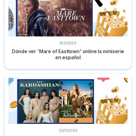
8/3/2023
Dónde ver 'Mare of Easttown' online la miniserie
en español
Dónde ver ‘Las Kardashian’ todas las temporadas en españo
23/5/2023