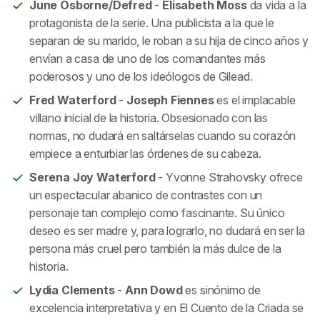
June Osborne/Defred
-
Elisabeth
Moss
da vida a la
protagonista de la serie. Una publicista a la que le
separan de su marido, le roban a su hija de cinco años y
envían a casa de uno de los comandantes más
poderosos y uno de los ideólogos de Gilead.
Fred Waterford
-
Joseph
Fiennes
es el implacable
villano inicial de la historia. Obsesionado con las
normas, no dudará en saltárselas cuando su corazón
empiece a enturbiar las órdenes de su cabeza.
Serena Joy Waterford
- Yvonne Strahovsky ofrece
un espectacular abanico de contrastes con un
personaje tan complejo como fascinante. Su único
deseo es ser madre y, para lograrlo, no dudará en ser la
persona más cruel pero también la más dulce de la
historia.
Lydia Clements
-
Ann Dowd
es sinónimo de
excelencia interpretativa y en
El Cuento de la Criada
se