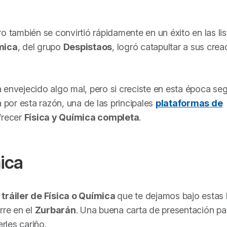
o también se convirtió rápidamente en un éxito en las li
mica
, del grupo
Despistaos
, logró catapultar a sus cre
envejecido algo mal, pero si creciste en esta época se
á por esta razón, una de las principales
plataformas de
frecer
Física y Química
completa
.
ica
l
tráiler de
Física o Química
que te dejamos bajo estas 
rre en el
Zurbarán
. Una buena carta de presentación pa
rles cariño.