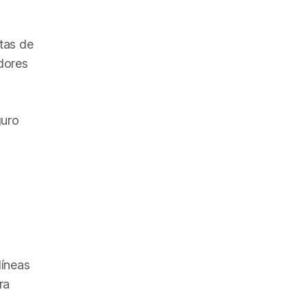
stas de
adores
guro
líneas
ra