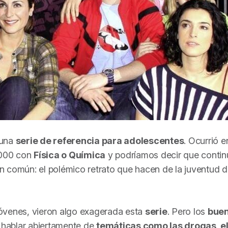
 una
serie de referencia para adolescentes
. Ocurrió e
 2000 con
Física o Química
y podríamos decir que contin
en común: el polémico retrato que hacen de la juventud d
óvenes, vieron algo exagerada esta
serie
. Pero los
bue
l hablar abiertamente de
temáticas como las drogas, e