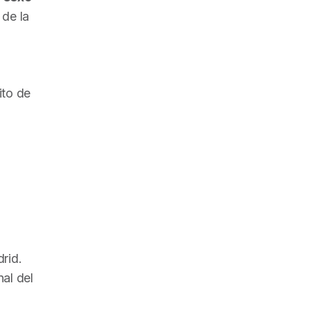
 de la
ito de
rid.
al del