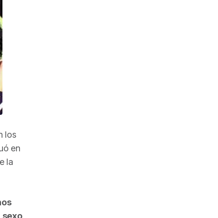
n los
uó en
e la
nos
l sexo