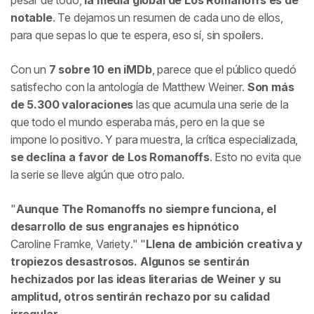
pesar de todo,
la media global de Los Romanoffs es de
notable
. Te dejamos un resumen de cada uno de ellos,
para que sepas lo que te espera, eso sí, sin spoilers.
Con un
7 sobre 10 en iMDb
, parece que el público quedó
satisfecho con la antología de Matthew Weiner.
Son más
de 5.300 valoraciones
las que acumula una serie de la
que todo el mundo esperaba más, pero en la que se
impone lo positivo. Y para muestra, la crítica especializada,
se declina a favor de Los Romanoffs
. Esto no evita que
la serie se lleve algún que otro palo.
Aunque The Romanoffs no siempre funciona, el
desarrollo de sus engranajes es hipnótico
Caroline Framke,
Variety
.
Llena de ambición creativa y
tropiezos desastrosos. Algunos se sentirán
hechizados por las ideas literarias de Weiner y su
amplitud, otros sentirán rechazo por su calidad