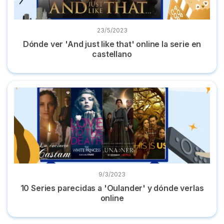
23/5/2023
Dónde ver 'And just like that' online la serie en
castellano
10 Series parecidas a 'Oulander' y dónde verlas online
9/3/2023
10 Series parecidas a 'Oulander' y dónde verlas
online