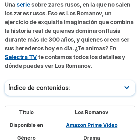
Una
serie
sobre zares rusos, en la que no salen
los zares rusos. Eso es
Los Romanov,
un
ejercicio de exquisita imaginación que combina
la historia real de quienes dominaron Rusia
durante más de 300 años, y quienes creen ser
sus herederos hoy en día. ¿Te animas? En
Selectra TV
te contamos todos los detalles y
dónde puedes ver
Los Romanov.
Índice de contenidos:
De qué trata la serie Los Romanov
Título
Los Romanov
Tráiler de Los Romanov
Disponible en
Amazon Prime Video
Dónde ver Los Romanov online
Género
Drama