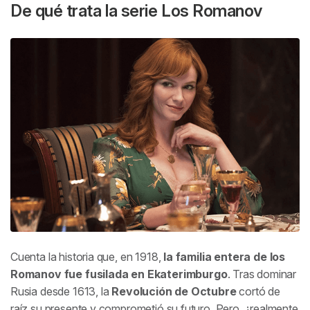
De qué trata la serie
Los Romanov
Cuenta la historia que, en 1918,
la familia entera de los
Romanov fue fusilada en Ekaterimburgo
. Tras dominar
Rusia desde 1613, la
Revolución de Octubre
cortó de
raíz su presente y comprometió su futuro. Pero, ¿realmente