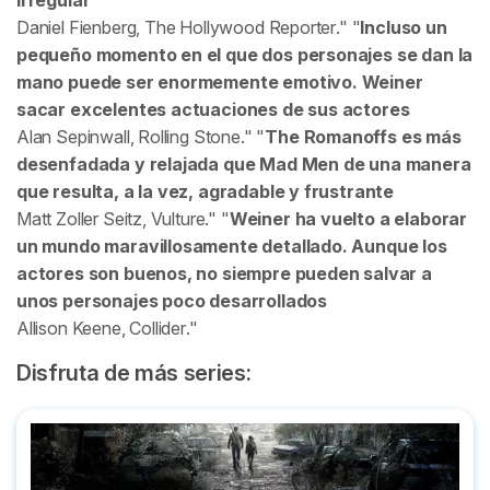
irregular
Daniel Fienberg,
The Hollywood Reporter
.
Incluso un
pequeño momento en el que dos personajes se dan la
mano puede ser enormemente emotivo. Weiner
sacar excelentes actuaciones de sus actores
Alan Sepinwall,
Rolling Stone
.
The Romanoffs es más
desenfadada y relajada que Mad Men de una manera
que resulta, a la vez, agradable y frustrante
Matt Zoller Seitz,
Vulture
.
Weiner ha vuelto a elaborar
un mundo maravillosamente detallado. Aunque los
actores son buenos, no siempre pueden salvar a
unos personajes poco desarrollados
Allison Keene,
Collider
.
Disfruta de más series:
The Last of Us: la serie - Resumen, críticas, trailers y curios