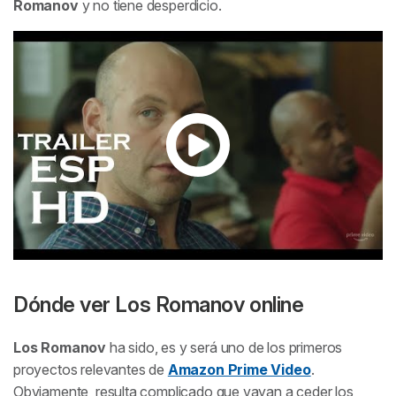
Romanov
y no tiene desperdicio.
Dónde ver
Los Romanov
online
Los Romanov
ha sido, es y será uno de los primeros
proyectos relevantes de
Amazon Prime Video
.
Obviamente, resulta complicado que vayan a ceder los