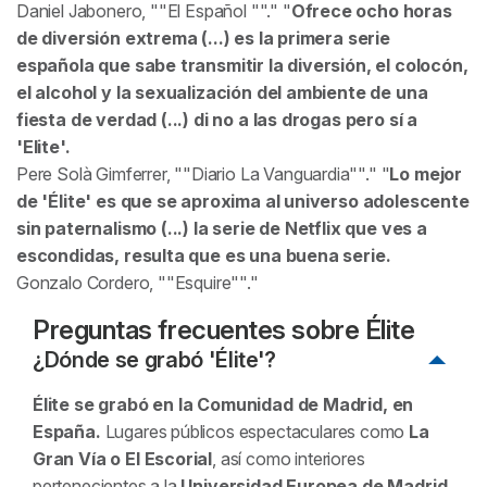
Daniel Jabonero,
El Español
.
Ofrece ocho horas
de diversión extrema (...) es la primera serie
española que sabe transmitir la diversión, el colocón,
el alcohol y la sexualización del ambiente de una
fiesta de verdad (...) di no a las drogas pero sí a
'Elite'.
Pere Solà Gimferrer,
Diario La Vanguardia
.
Lo mejor
de 'Élite' es que se aproxima al universo adolescente
sin paternalismo (...) la serie de Netflix que ves a
escondidas, resulta que es una buena serie.
Gonzalo Cordero,
Esquire
.
Preguntas frecuentes sobre
Élite
¿Dónde se grabó 'Élite'?
Élite
se grabó en la Comunidad de Madrid, en
España.
Lugares públicos espectaculares como
La
Gran Vía o El Escorial
, así como interiores
pertenecientes a la
Universidad Europea de Madrid