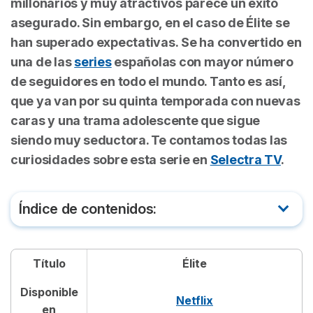
millonarios y muy atractivos parece un éxito
asegurado. Sin embargo, en el caso de
Élite
se
han superado expectativas. Se ha convertido en
una de las
series
españolas con mayor número
de seguidores en todo el mundo. Tanto es así,
que ya van por su quinta temporada con nuevas
caras y una trama adolescente que sigue
siendo muy seductora. Te contamos todas las
curiosidades sobre esta serie en
Selectra TV
.
Índice de contenidos:
De qué trata Élite
Título
Élite
Tráiler de Élite
Disponible
Netflix
Dónde ver Élite
en