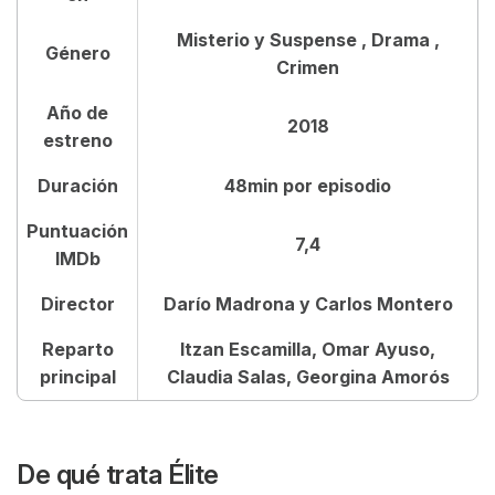
Misterio y Suspense , Drama ,
Reparto de Élite - Temporadas 1 a 5
Género
Crimen
Crítica de Élite
Año de
2018
estreno
Preguntas frecuentes sobre Élite
Duración
48min por episodio
Puntuación
7,4
IMDb
Director
Darío Madrona y Carlos Montero
Reparto
Itzan Escamilla, Omar Ayuso,
principal
Claudia Salas, Georgina Amorós
De qué trata
Élite