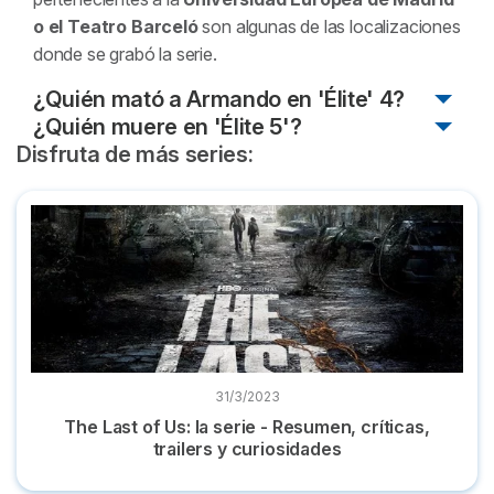
o el Teatro Barceló
son algunas de las localizaciones
donde se grabó la serie.
¿Quién mató a Armando en 'Élite' 4?
¿Quién muere en 'Élite 5'?
¡ALERTA SUPER SPÓILER!
Fue Guzmán
quien,
Disfruta de más series:
incitado por Ari que estaba forcejeando con Armando,
¡ALERTA SUPER SPÓILER!
Quien muere ahogado
mató a Armando de un disparo.
en la piscina en la temporada 5 de
Élite
es ni más
The Last of Us: la serie - Resumen, críticas, trailers y curios
ni menos que Samuel.
31/3/2023
The Last of Us: la serie - Resumen, críticas,
trailers y curiosidades