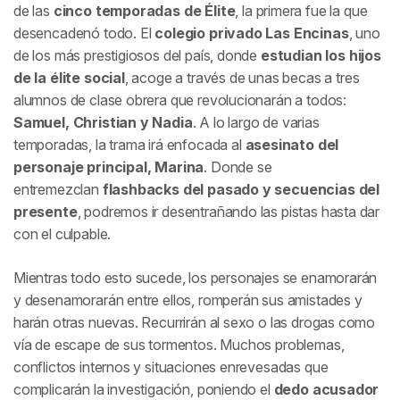
de las
cinco temporadas de
Élite
, la primera fue la que
desencadenó todo. El
colegio privado Las Encinas
, uno
de los más prestigiosos del país, donde
estudian los hijos
de la
élite social
, acoge a través de unas becas a tres
alumnos de clase obrera que revolucionarán a todos:
Samuel, Christian y Nadia
. A lo largo de varias
temporadas, la trama irá enfocada al
asesinato del
personaje principal,
Marina
. Donde se
entremezclan
flashbacks del pasado y secuencias del
presente
, podremos ir desentrañando las pistas hasta dar
con el culpable.
Mientras todo esto sucede, los personajes se enamorarán
y desenamorarán entre ellos, romperán sus amistades y
harán otras nuevas. Recurrirán al sexo o las drogas como
vía de escape de sus tormentos. Muchos problemas,
conflictos internos y situaciones enrevesadas que
complicarán la investigación, poniendo el
dedo acusador