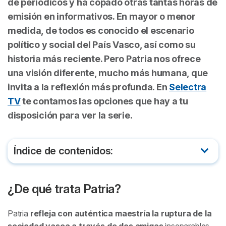
de periódicos y ha copado otras tantas horas de
emisión en informativos. En mayor o menor
medida, de todos es conocido el escenario
político y social del País Vasco, así como su
historia más reciente. Pero
Patria nos ofrece
una visión diferente, mucho más humana,
que
invita a la reflexión más profunda. En
Selectra
TV
te contamos las opciones que hay a tu
disposición para ver la serie.
Índice de contenidos:
¿De qué trata Patria?
¿De qué trata Patria?
¿Dónde ver Patria?
Patria
refleja con auténtica maestría la ruptura de la
El reparto de Patria
sociedad vasca a través de dos amigas
inseparables