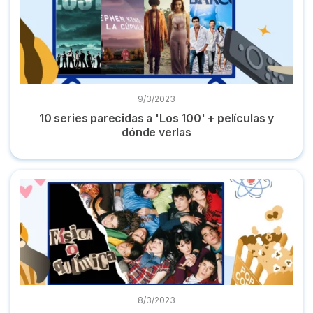
9/3/2023
10 series parecidas a 'Los 100' + películas y
dónde verlas
Dónde ver 'Física o Química': todas sus temporadas online
8/3/2023