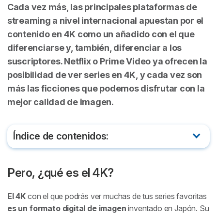
Cada vez más, las principales plataformas de
streaming a nivel internacional apuestan por el
contenido en 4K como un añadido con el que
diferenciarse y, también, diferenciar a los
suscriptores.
Netflix o Prime Video ya ofrecen la
posibilidad de ver series en 4K
, y cada vez son
más las ficciones que podemos disfrutar con la
mejor calidad de imagen.
Índice de contenidos:
Pero, ¿qué es el 4K?
Pero, ¿qué es el 4K?
Las mejores series 4K en Netflix
El 4K
con el que podrás ver muchas de tus series favoritas
Las mejores series 4K en Prime Video
es un formato digital de imagen
inventado en Japón. Su