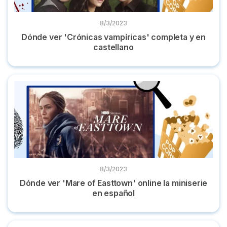
8/3/2023
Dónde ver 'Crónicas vampíricas' completa y en
castellano
Dónde ver 'Mare of Easttown' online la miniserie en español
8/3/2023
Dónde ver 'Mare of Easttown' online la miniserie
en español
Dónde ver ‘Las Kardashian’ todas las temporadas en españo