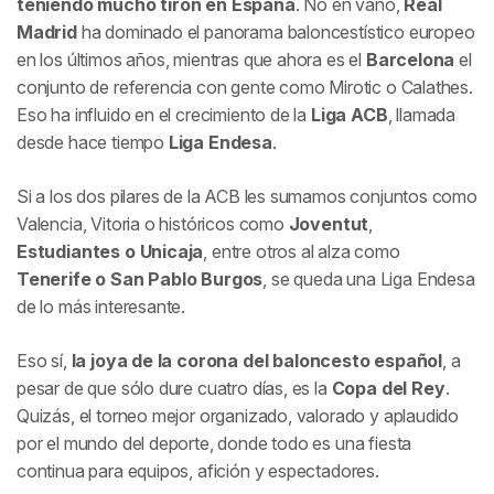
teniendo mucho tirón en España
. No en vano,
Real
Madrid
ha dominado el panorama baloncestístico europeo
en los últimos años, mientras que ahora es el
Barcelona
el
conjunto de referencia con gente como Mirotic o Calathes.
Eso ha influido en el crecimiento de la
Liga ACB
, llamada
desde hace tiempo
Liga Endesa
.
Si a los dos pilares de la ACB les sumamos conjuntos como
Valencia, Vitoria o históricos como
Joventut
,
Estudiantes o Unicaja
, entre otros al alza como
Tenerife o San Pablo Burgos
, se queda una Liga Endesa
de lo más interesante.
Eso sí,
la joya de la corona del baloncesto español
, a
pesar de que sólo dure cuatro días, es la
Copa del Rey
.
Quizás, el torneo mejor organizado, valorado y aplaudido
por el mundo del deporte, donde todo es una fiesta
continua para equipos, afición y espectadores.