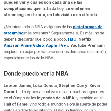
pueden ver y cuáles son cada una de las
competiciones que
, a día de hoy,
se emiten en
streaming
,
en directo
,
en televisión o en diferido
.
¿No interesaría la NBA a algunas de las
plataformas de
streaming
más potentes? Seguramente sí. Es más, no se
debería descartar que, poco a poco,
HBO
,
Netflix
,
Amazon Prime Video
,
Apple TV+
o
Youtube Premium
empiecen a pujar por hacerse con los derechos de emisión,
especialmente los de la NBA.
Dónde puedo ver la NBA
Lebron James
,
Luka Doncic
,
Stephen Curry
,
Kevin
Durant
… La época actual va a dejar a muchos jugadores
en el Olimpo de las
leyendas de la NBA
, y también en el
Hall of Fame
, y no todo el mundo valora la suerte de poder
verlos en directo en diferido. Hubo un tiempo, incluso