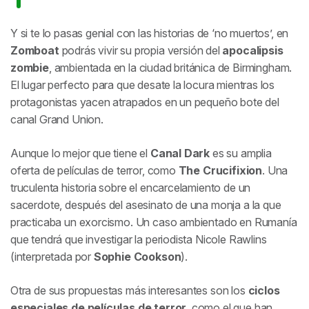
Y si te lo pasas genial con las historias de ‘no muertos’, en
Zomboat
podrás vivir su propia versión del
apocalipsis
zombie
, ambientada en la ciudad británica de Birmingham.
El lugar perfecto para que desate la locura mientras los
protagonistas yacen atrapados en un pequeño bote del
canal Grand Union.
Aunque lo mejor que tiene el
Canal Dark
es su amplia
oferta de películas de terror, como
The Crucifixion
. Una
truculenta historia sobre el encarcelamiento de un
sacerdote, después del asesinato de una monja a la que
practicaba un exorcismo. Un caso ambientado en Rumanía
que tendrá que investigar la periodista Nicole Rawlins
(interpretada por
Sophie Cookson
).
Otra de sus propuestas más interesantes son los
ciclos
especiales de películas de terror
, como el que han