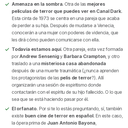
Amenaza en la sombra
. Otra de las
mejores
películas de terror que puedes ver en Canal Dark
.
Esta cinta de 1973 se centra en una pareja que acaba
de perder a su hija. Después de mudarse a Venecia,
conocerán a una mujer con poderes de videncia, que
les dirá cómo pueden comunicarse con ella.
Todavía estamos aquí
. Otra pareja, esta vez formada
por
Andrew Sensenig
y
Barbara Crampton
, y otro
traslado a una
misteriosa casa abandonada
después de una muerte traumática (¿nunca aprenden
los protagonistas de las
pelis de terror
?). Allí
organizarán una sesión de espiritismo donde
contactarán con el espíritu de su hijo fallecido. O lo que
sea que se está haciendo pasar por él.
El orfanato
. Por si te lo estás preguntando, sí, también
existe
buen cine de terror en español
. En este caso,
la ópera prima de
Juan Antonio Bayona
,