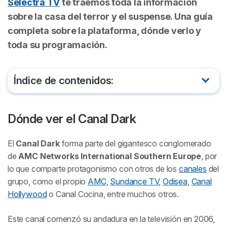
Selectra TV
te traemos toda la información
sobre la casa del terror y el suspense. Una guía
completa sobre la plataforma, dónde verlo y
toda su programación.
Índice de contenidos:
Dónde ver el Canal Dark
Dónde ver el Canal Dark
Programación del Canal Dark
El
Canal Dark
forma parte del gigantesco conglomerado
¿Puedo ver el Canal Dark online?
de
AMC Networks International Southern Europe
, por
lo que comparte protagonismo con otros de los
canales
del
grupo, como el propio
AMC
,
Sundance TV
,
Odisea
,
Canal
Hollywood
o Canal Cocina, entre muchos otros.
Este canal comenzó su andadura en la televisión en 2006,