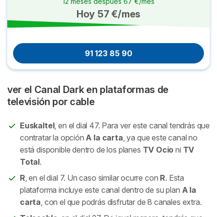
12 meses después 67 €/mes
Hoy 57 €/mes
91 123 85 90
ver el Canal Dark en plataformas de
televisión por cable
Euskaltel
, en el dial 47. Para ver este canal tendrás que
contratar la opción
A la carta
, ya que este canal no
está disponible dentro de los planes
TV Ocio
ni
TV
Total
.
R
, en el dial 7. Un caso similar ocurre con
R
. Esta
plataforma incluye este canal dentro de su plan
A la
carta
, con el que podrás disfrutar de 8 canales extra.