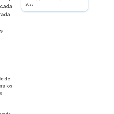
2023
 cada
orada
as
e de
ara los
na