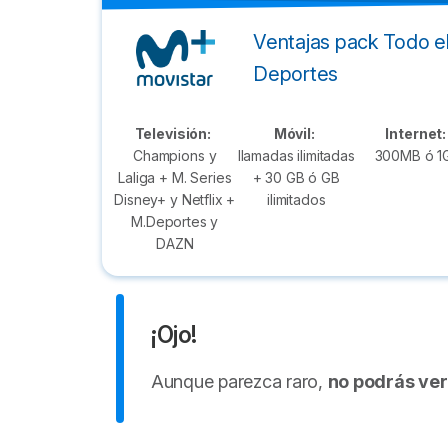
Ventajas pack Todo el
Deportes
Televisión:
Móvil:
Internet:
Champions y
llamadas ilimitadas
300MB ó 1
Laliga + M. Series
+ 30 GB ó GB
Disney+ y Netflix +
ilimitados
M.Deportes y
DAZN
¡Ojo!
Aunque parezca raro,
no podrás ver