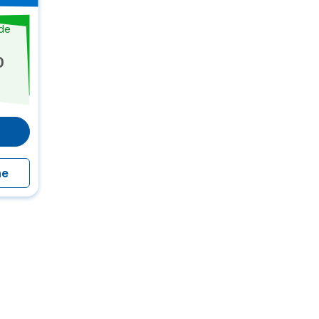
sde
0
ne