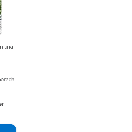
en una
porada
er