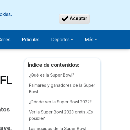
okies.
Revocar consen
Aceptar
eries
Películas
Deportes
Más
Índice de contenidos:
¿Qué es la Super Bowl?
NFL
Palmarés y ganadores de la Super
Bowl
¿Dónde ver la Super Bowl 2022?
ntos
Ver la Super Bowl 2023 gratis ¿Es
posible?
ave,
Los equipos de la Super Bowl