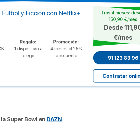
 Fútbol y Ficción con Netflix+
Tras 4 meses: de
150,90 €/mes
Desde 111,9
€/mes
Regalo:
Promoción:
GB
1 dispositivo a
4 meses al 25%
elegir
descuento
91 123 83 96
Contratar onli
 la Super Bowl en
DAZN
.