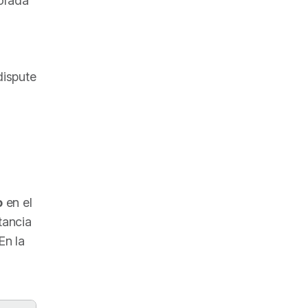
orada
dispute
o
en el
tancia
En la