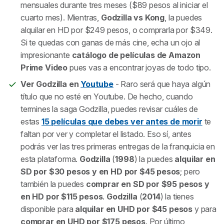
mensuales durante tres meses ($89 pesos al iniciar el
cuarto mes). Mientras,
Godzilla vs Kong
, la puedes
alquilar en HD por $249 pesos, o comprarla por $349.
Si te quedas con ganas de más cine, echa un ojo al
impresionante
catálogo de películas de Amazon
Prime Video
pues vas a encontrar joyas de todo tipo.
Ver Godzilla en
Youtube
- Raro será que haya algún
título que no esté en Youtube. De hecho, cuando
termines la saga Godzilla, puedes revisar cuáles de
estas
15 películas que debes ver antes de morir
te
faltan por ver y completar el listado. Eso sí, antes
podrás ver las tres primeras entregas de la franquicia en
esta plataforma.
Godzilla
(
1998
) la puedes
alquilar en
SD por $30 pesos y en HD por $45 pesos
; pero
también la puedes
comprar en SD por $95 pesos y
en HD por $115 pesos
.
Godzilla
(
2014
) la tienes
disponible para
alquilar en UHD por $45 pesos
y para
comprar en UHD por $175 pesos
. Por último,