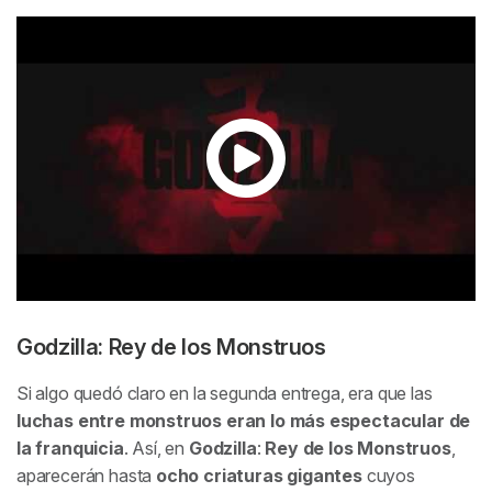
Godzilla: Rey de los Monstruos
Si algo quedó claro en la segunda entrega, era que las
luchas entre monstruos eran lo más espectacular de
la franquicia
. Así, en
Godzilla
:
Rey de los Monstruos
,
aparecerán hasta
ocho criaturas gigantes
cuyos