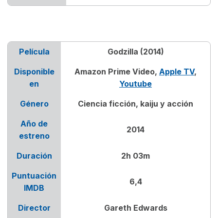
Película
Godzilla (2014)
Disponible
Amazon Prime Video,
Apple TV
,
en
Youtube
Género
Ciencia ficción, kaiju y acción
Año de
2014
estreno
Duración
2h 03m
Puntuación
6,4
IMDB
Director
Gareth Edwards