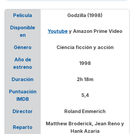
¿De qué tratan las películas de Godzilla?
Película
Godzilla (1998)
¿Dónde ver Godzilla (1998), (2014), Rey de los
Disponible
Monstruos y vs. Kong?
Youtube
y Amazon Prime Video
en
Reparto de Godzilla (1998), Godzilla (2014),
Género
Ciencia ficción y acción
Godzilla: Rey de los Monstruos y Godzilla vs.
Kong
Año de
1998
estreno
Orden cronológico de la saga Godzilla
Duración
2h 18m
Opiniones sobre las películas de Godzilla
Puntuación
5,4
IMDB
Director
Roland Emmerich
Matthew Broderick, Jean Reno y
Reparto
Hank Azaria