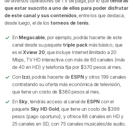
de diversos operadores de TV de paga, por lo que
tendrás
que estar suscrito a uno de ellos para poder disfrutar
de este canal y sus contenidos
, entre los que destaca,
desde luego, el de los
torneos de tenis
.
En
Megacable
, por ejemplo, podrás hacerte de este
canal desde su paquete
triple pack
más básico, que
es el
Xview 20
, que incluye Internet ilimitado a 20
Mbps, TV HD interactiva con más de 80 canales (más
de 40 en HD) y telefonía fija por $370 pesos al mes.
Con
Izzi
, podrás hacerte de
ESPN
y otros 199 canales
contratando su oferta más económica de televisión,
que tiene un costo de $380 pesos al mes.
En
Sky
, tendrás acceso al canal de
ESPN
con el
paquete
Sky HD Gold
, que tiene un costo de $399
pesos (pago oportuno), y ofrece 88 canales en HD y
25 canales en SD, con 75 canales musicales/de audio.